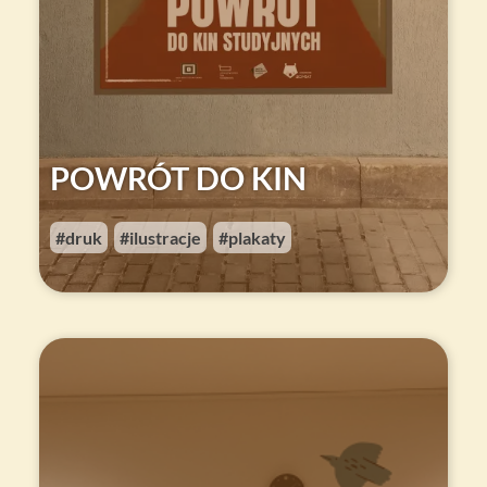
POWRÓT DO KIN
druk
ilustracje
plakaty
,
,