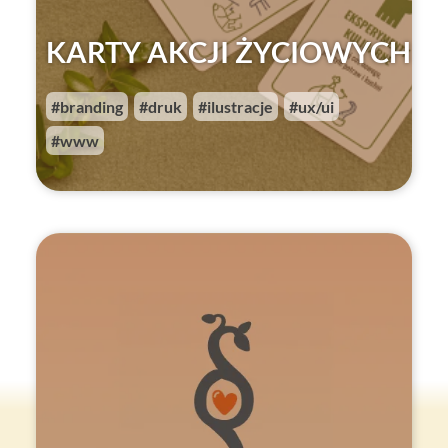
KARTY AKCJI ŻYCIOWYCH
branding
druk
ilustracje
ux/ui
,
,
,
,
www