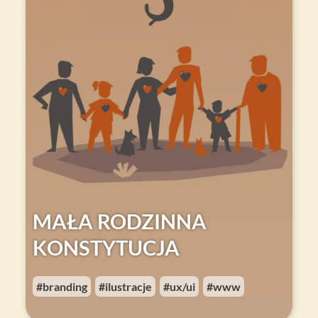
MAŁA RODZINNA
KONSTYTUCJA
branding
ilustracje
ux/ui
www
,
,
,