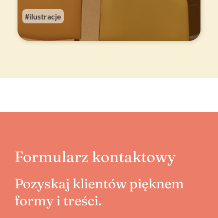
ilustracje
Formularz kontaktowy
Pozyskaj klientów pięknem
formy i treści.