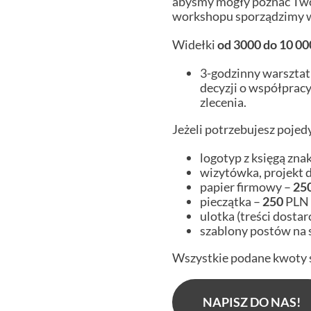
abyśmy mogły poznać Twój
workshopu sporządzimy 
Widełki
od 3000 do
10 0
3-godzinny warszta
decyzji o współpracy
zlecenia.
Jeżeli potrzebujesz poje
logotyp z księgą zna
wizytówka, projekt 
papier firmowy –
25
pieczątka –
250
PLN
ulotka (treści dostar
szablony postów na 
Wszystkie podane kwoty
NAPISZ DO NAS!