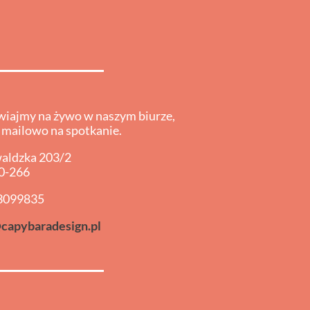
iajmy na żywo w naszym biurze,
 mailowo na spotkanie.
waldzka 203/2
0-266
3099835
capybaradesign.pl