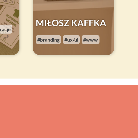
MIŁOSZ KAFFKA
tracje
,
branding
ux/ui
www
,
,