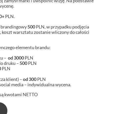
 zamysł marki i uwspólnić wizję. Na podstawie
wycenę.
00+
PLN.
t brandingowy
500
PLN, w przypadku podjęcia
, koszt warsztatu zostanie wliczony do całości
dynczego elementu brandu:
ku –
od
3000
PLN
do druku –
500
PLN
0
PLN
cza klient) –
od
300
PLN
social media – indywidualna wycena.
 są kwotami NETTO