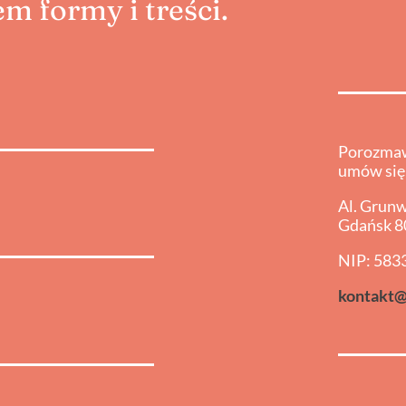
m formy i treści.
Porozmaw
umów się
Al. Grun
Gdańsk 8
NIP: 583
kontakt@