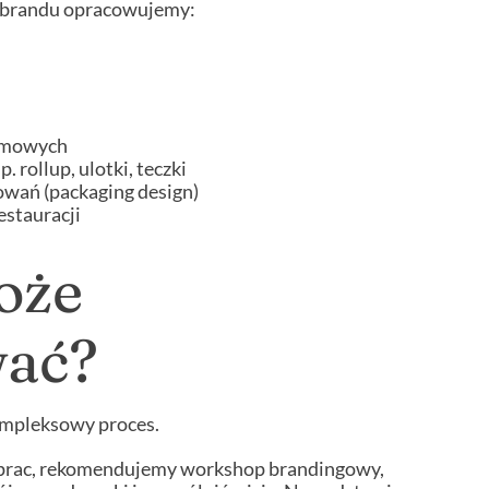
 brandu opracowujemy:
irmowych
. rollup, ulotki, teczki
wań (packaging design)
estauracji
może
wać?
mpleksowy proces.
 prac, rekomendujemy workshop brandingowy,