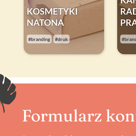
KA
KOSMETYKI
RA
NATONA
PR
branding
druk
bran
,
Formularz kon