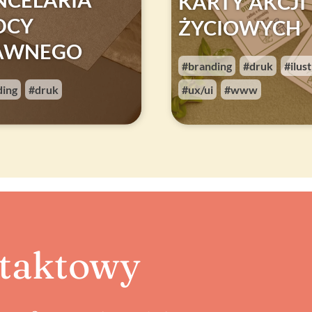
NCELARIA
KARTY AKCJI
DCY
ŻYCIOWYCH
AWNEGO
branding
druk
ilus
,
,
ding
druk
ux/ui
www
,
,
taktowy