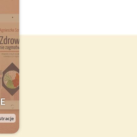
E
stracje