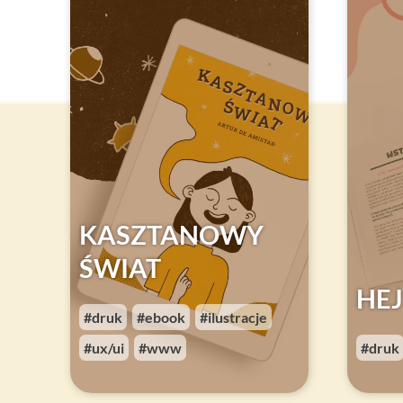
KASZTANOWY
ŚWIAT
HE
druk
ebook
ilustracje
,
,
,
ux/ui
www
druk
,