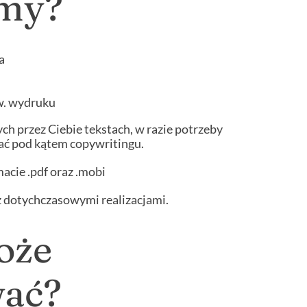
imy?
a
w. wydruku
h przez Ciebie tekstach, w razie potrzeby
ć pod kątem copywritingu.
acie .pdf oraz .mobi
z dotychczasowymi realizacjami.
może
wać?