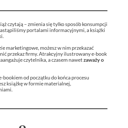
ż czytają – zmienia się tylko sposób konsumpcji
zastąpiliśmy portalami informacyjnymi, a książki
i.
zie marketingowe, możesz w nim przekazać
ić przekaz firmy. Atrakcyjny ilustrowany e-book
 zaangażuje czytelnika, a czasem nawet
zaważy o
e-bookiem od początku do końca procesu
esz książkę w formie materialnej,
niami.