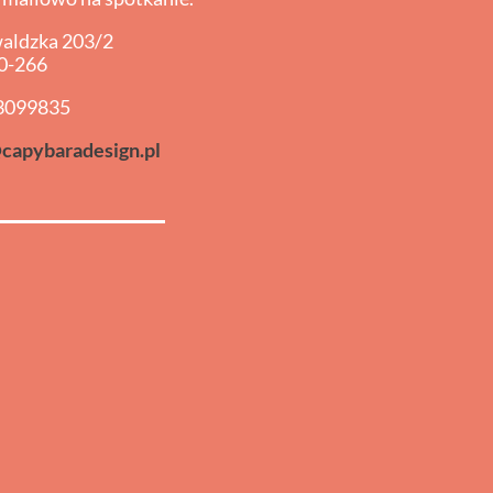
waldzka 203/2
0-266
3099835
capybaradesign.pl