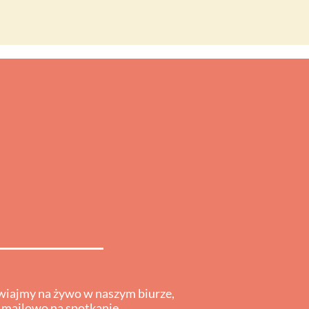
iajmy na żywo w naszym biurze,
 mailowo na spotkanie.