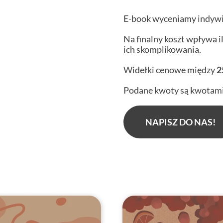
E-book wyceniamy indywi
Na finalny koszt wpływa il
ich skomplikowania.
Widełki cenowe między
2
Podane kwoty są kwotam
NAPISZ DO NAS!