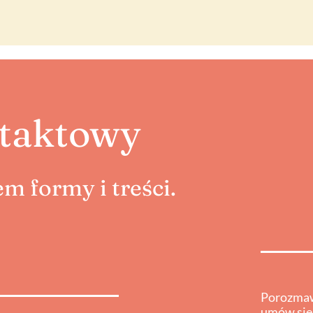
taktowy
m formy i treści.
Porozmaw
umów się