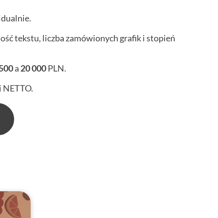
dualnie.
ość tekstu, liczba zamówionych grafik i stopień
500
a
20 000
PLN.
i NETTO.