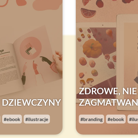
ZDROWE, NIE
J DZIEWCZYNY
ZAGMATWAN
ebook
ilustracje
branding
ebook
ilu
,
,
,
,