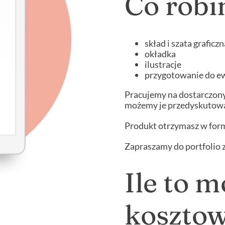
Co rob
skład i szata graficzn
okładka
ilustracje
przygotowanie do e
Pracujemy na dostarczonyc
możemy je przedyskutowa
Produkt otrzymasz w form
Zapraszamy do portfolio 
Ile to 
koszto