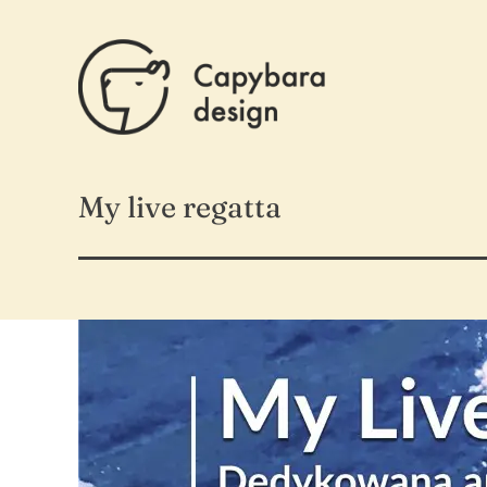
Przejdź
do
zawartości
My live regatta